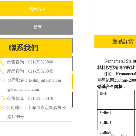
硬面合金
粉末
産品詳情
塗層焊條
聯系我們
Kennamet
銷售咨詢：021-39523860
藥芯焊絲
材料按照精确的配比
産品咨詢：021-39523845
目前，Kennamet
公司郵箱：
k-shnj.information
直徑範圍350mm-
2
鑄棒
钴基合金鑄棒：
@kennametal.com
鑄棒
公司傳真：021-39523810
耐磨制品
公司地址：上海市嘉定區嘉羅公
Stellite1
路1799号
Stellite4
Stellite6