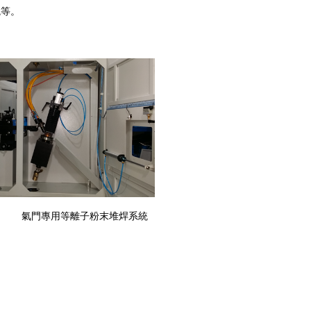
統等。
件
氣門專用等離子粉末堆焊系統