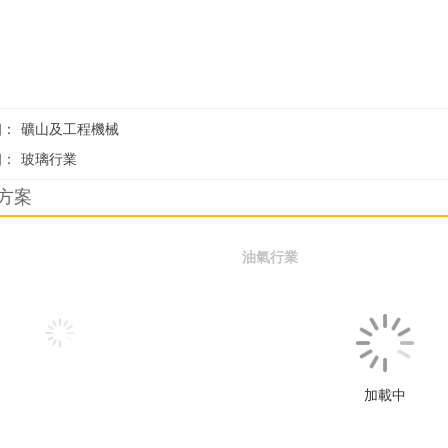
個：
礦山及工程機械
個：
玻璃行業
方案
油氣行業
加載中