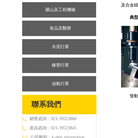
及合金
礦山及工程機械
典型
食品及醫療
水泥行業
橡塑行業
油氣行業
發
聯系我們
銷售咨詢：021-39523860
産品咨詢：021-39523845
公司郵箱：
k-shnj.information