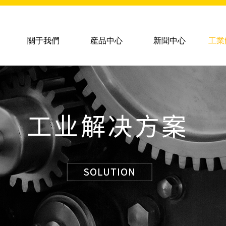
關于我們
産品中心
新聞中心
工業
齒科材料
合金家族
齒科材料
複合碳化物合金
鎳基合金
鐵基合金
钴基合金