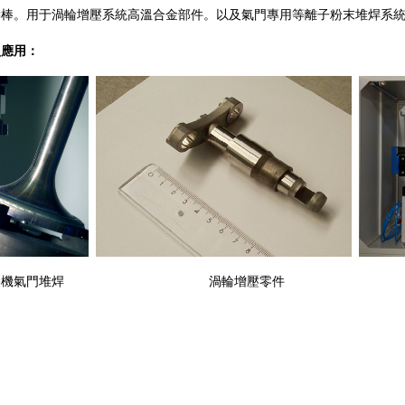
鑄棒。用于渦輪增壓系統高溫合金部件。以及氣門專用等離子粉末堆焊系
應用：
動機氣門堆焊
渦輪增壓零