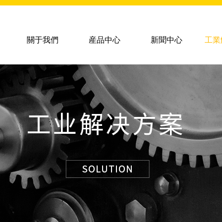
關于我們
産品中心
新聞中心
工業
齒科材料
合金家族
齒科材料
複合碳化物合金
鎳基合金
鐵基合金
钴基合金