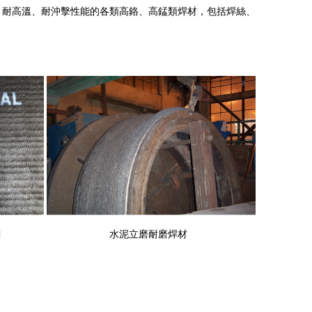
耐高溫、耐沖擊性能的各類高鉻、高錳類焊材，包括焊絲、
闆
水泥立磨耐磨焊材