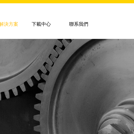
解決方案
下載中心
聯系我們
塗層設備
塗層服務
超音速噴塗設備
超音速噴塗
等離子堆焊設備
等離子堆焊
氩弧焊及手工焊
氧乙炔噴焊