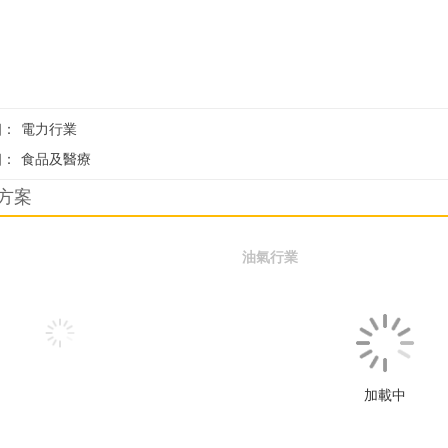
個：
電力行業
個：
食品及醫療
方案
油氣行業
加載中