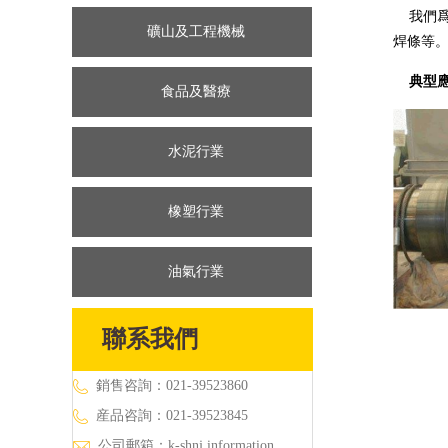
我們爲
礦山及工程機械
焊條等
典型
食品及醫療
水泥行業
橡塑行業
油氣行業
聯系我們
銷售咨詢：021-39523860
産品咨詢：021-39523845
公司郵箱：
k-shnj.information