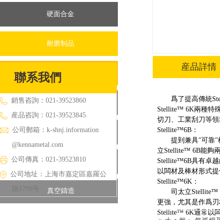
硬面合金
耐磨制品
産品詳情
鍛造産品
聯系我們
爲了提高傳統Stelli
銷售咨詢：021-39523860
粉末冶金
Stellite™ 6
産品咨詢：021-39523845
切刀、工業刮刀等領
公司郵箱：
k-shnj.information
Stellite™6B：
精密鑄造
提到兼具"可靠"
@kennametal.com
立Stellite™ 
公司傳真：021-39523810
Stellite™6
離心鑄造
以闆材及棒材形式提
公司地址：上海市嘉定區嘉羅公
Stellite™6K：
路1799号
真空鑄造
司太立Stell
更強，尤其是作爲刃材
Stellite™ 