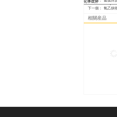
上一個：
氩弧焊
化學成分
下一個：
産品
氧乙炔
Stellite6B
相關産品
Stellite6K